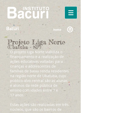
home
Projeto Liga Norte
(Ubatuba - SP)
O projeto Liga Norte viabiliza o
financiamento e a realização de
ações educativas voltadas para
crianças e adolescentes de
famílias de baixa renda residentes
na região norte de Ubatuba, cujo
público-alvo central são as alunas
e alunos da rede pública de
ensino com idades entre 7 e
17 anos.
Estas ações são realizadas em três
núcleos, que são os bairros de