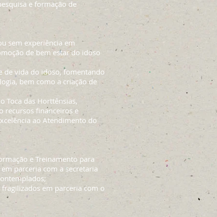
pesquisa e formação de
m ou sem experiência em
romoção de bem estar do idoso
e de vida do idoso, fomentando
ogia, bem como a criação de
o Toca das Horttênsias,
o recursos financeiros e
 Excelência ao Atendimento do
Formação e Treinamento para
 em parceria com a secretaria
 contemplados;
 fragilizados em parceria com o